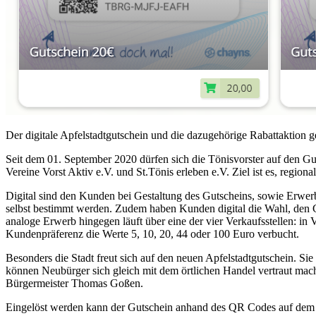
Der digitale Apfelstadtgutschein und die dazugehörige Rabattaktion g
Seit dem 01. September 2020 dürfen sich die Tönisvorster auf den Gut
Vereine Vorst Aktiv e.V. und St.Tönis erleben e.V. Ziel ist es, region
Digital sind den Kunden bei Gestaltung des Gutscheins, sowie Erwerb 
selbst bestimmt werden. Zudem haben Kunden digital die Wahl, den G
analoge Erwerb hingegen läuft über eine der vier Verkaufsstellen: i
Kundenpräferenz die Werte 5, 10, 20, 44 oder 100 Euro verbucht.
Besonders die Stadt freut sich auf den neuen Apfelstadtgutschein. Si
können Neubürger sich gleich mit dem örtlichen Handel vertraut mache
Bürgermeister Thomas Goßen.
Eingelöst werden kann der Gutschein anhand des QR Codes auf dem Sma