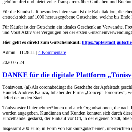
gebührenfrei und bietet volle Transparenz über Guthaben und Buchu
Für die Kundschaft besonders interessant ist die Rabattaktion, die e
erstreckt sich auf 1000 herausgegebene Gutscheine, welche bis Ende
Für Käufer ist der Gutschein ein ideales Geschenk an Verwandte, Fr
und Vorst Aktiv viel Vergnügen bei der ersten Gutscheinverwendung!
Hier geht es direkt zum Gutscheinkauf:
https://apfelstadt-gutsche
Admin - 11:28:11 |
4 Kommentare
2020-05-24
DANKE für die digitale Plattform „Tönisvo
Tönisvorst. (al) Als coronabedingt die Geschäfte der Apfelstadt gesch
Handel. Andreas Kaluza, Inhaber der Firma „Concept Tomorrow“, woll
liefert.de an den Start.
Tönisvorster Unternehmer*innen und auch Organisationen, die nach H
wurden angegeben. Kundinnen und Kunden konnten sich durch dieses d
Einzelhandel gestärkt, der Einkauf vor Ort, in der eigenen Stadt, bli
Insgesamt 200 Euro, in Form von Einkaufsgutscheinen, überreichten n