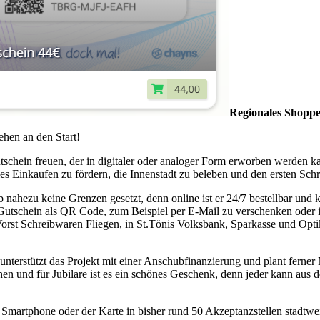
Regionales Shoppe
ehen an den Start!
schein freuen, der in digitaler oder analoger Form erworben werden ka
ales Einkaufen zu fördern, die Innenstadt zu beleben und den ersten Sch
nahezu keine Grenzen gesetzt, denn online ist er 24/7 bestellbar und 
utschein als QR Code, zum Beispiel per E-Mail zu verschenken oder ih
n Vorst Schreibwaren Fliegen, in St.Tönis Volksbank, Sparkasse und Opt
e unterstützt das Projekt mit einer Anschubfinanzierung und plant fern
n und für Jubilare ist es ein schönes Geschenk, denn jeder kann aus d
rtphone oder der Karte in bisher rund 50 Akzeptanzstellen stadtweit. 