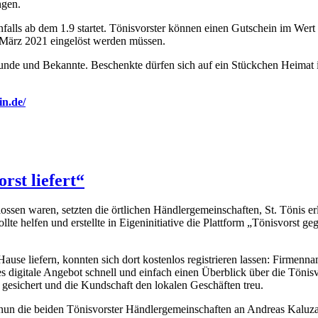
ngen.
benfalls ab dem 1.9 startet. Tönisvorster können einen Gutschein im We
 März 2021 eingelöst werden müssen.
eunde und Bekannte. Beschenkte dürfen sich auf ein Stückchen Heimat 
in.de/
rst liefert“
lossen waren, setzten die örtlichen Händlergemeinschaften, St. Tönis er
te helfen und erstellte in Eigeninitiative die Plattform „Tönisvorst 
ause liefern, konnten sich dort kostenlos registrieren lassen: Firmen
igitale Angebot schnell und einfach einen Überblick über die Tönisvo
eb gesichert und die Kundschaft den lokalen Geschäften treu.
un die beiden Tönisvorster Händlergemeinschaften an Andreas Kaluza u